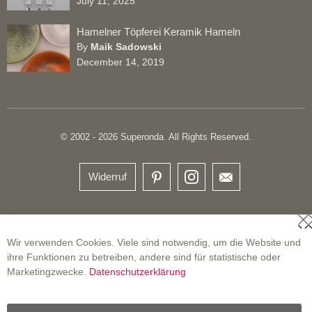
July 11, 2025
Hamelner Töpferei Keramik Hameln
By
Maik Sadowski
December 14, 2019
© 2002 - 2026 Superonda. All Rights Reserved.
Widerruf
S
Wir verwenden Cookies. Viele sind notwendig, um die Website und
ihre Funktionen zu betreiben, andere sind für statistische oder
Marketingzwecke.
Datenschutzerklärung