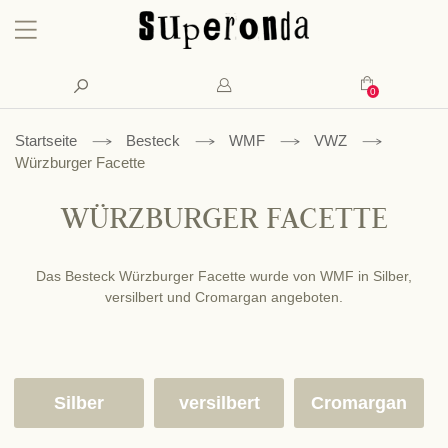
Konto
Suche
Mein Waren
Startseite
Besteck
WMF
VWZ
Würzburger Facette
WÜRZBURGER FACETTE
Das Besteck Würzburger Facette wurde von WMF in Silber,
versilbert und Cromargan angeboten.
Silber
versilbert
Cromargan