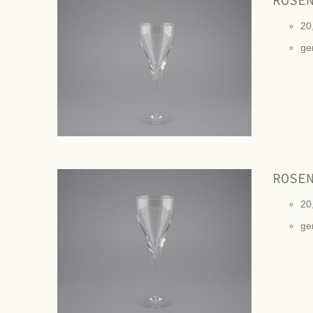
20
ge
ROSE
20
ge