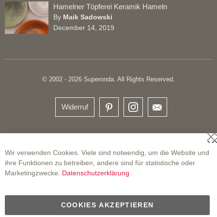
Hamelner Töpferei Keramik Hameln
By
Maik Sadowski
December 14, 2019
© 2002 - 2026 Superonda. All Rights Reserved.
Widerruf
S
Wir verwenden Cookies. Viele sind notwendig, um die Website und
ihre Funktionen zu betreiben, andere sind für statistische oder
Marketingzwecke.
Datenschutzerklärung
COOKIES AKZEPTIEREN