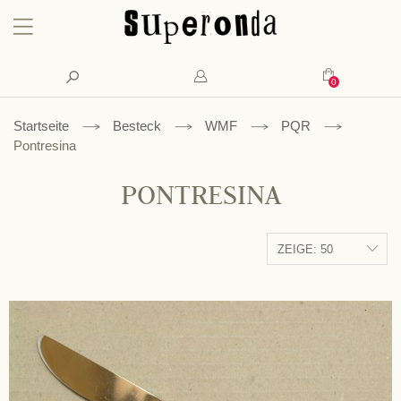
Konto
Suche
Mein Waren
Startseite
Besteck
WMF
PQR
Pontresina
PONTRESINA