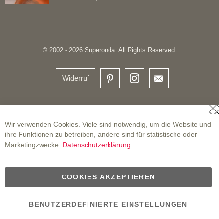
© 2002 - 2026 Superonda. All Rights Reserved.
Widerruf
S
Wir verwenden Cookies. Viele sind notwendig, um die Website und
ihre Funktionen zu betreiben, andere sind für statistische oder
Marketingzwecke.
Datenschutzerklärung
COOKIES AKZEPTIEREN
BENUTZERDEFINIERTE EINSTELLUNGEN