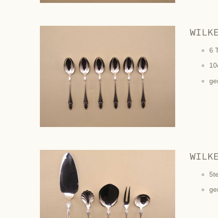
WILK
6 T
10
ge
WILK
5t
ge