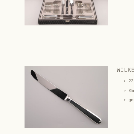
WILK
22
Kli
ge