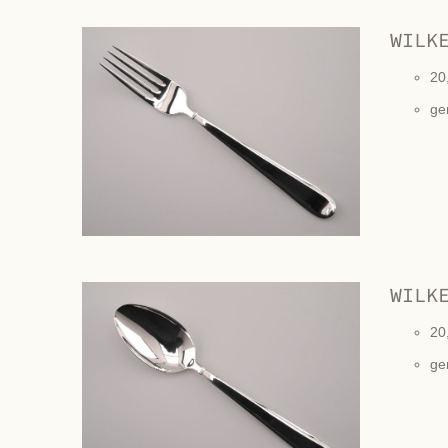
WILK
20
ge
WILK
20
ge