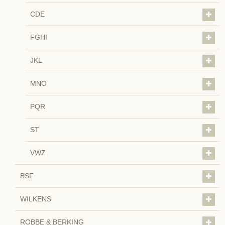
CDE
FGHI
JKL
MNO
PQR
ST
VWZ
BSF
WILKENS
ROBBE & BERKING