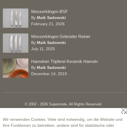
Messerklingen BSF
By
Maik Sadowski
February 21, 2026
Messerklingen Gebrüder Reiner
By
Maik Sadowski
July 11, 2025
Hamelner Töpferei Keramik Hameln
By
Maik Sadowski
December 14, 2019
© 2002 - 2026 Superonda. All Rights Reserved.
S
Wir verwenden Cookies. Viele sind notwendig, um die Website und
Widerruf
ihre Funktionen zu betreiben, andere sind für statistische oder