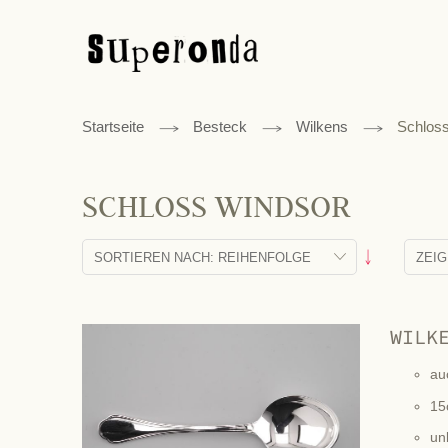
Startseite
Besteck
Wilkens
Schlos
SCHLOSS WINDSOR
Absteigend
sortieren
WILK
au
15
un