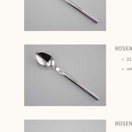
ROSE
21
un
ROSE