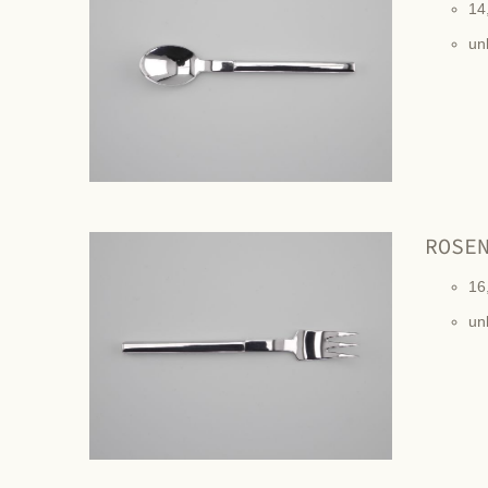
14
un
ROSE
16
un