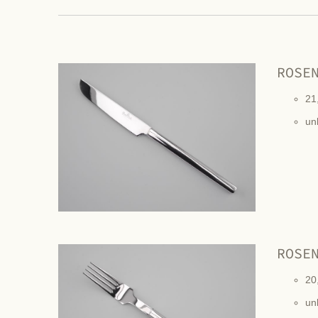
ROSE
21
un
ROSE
20
un