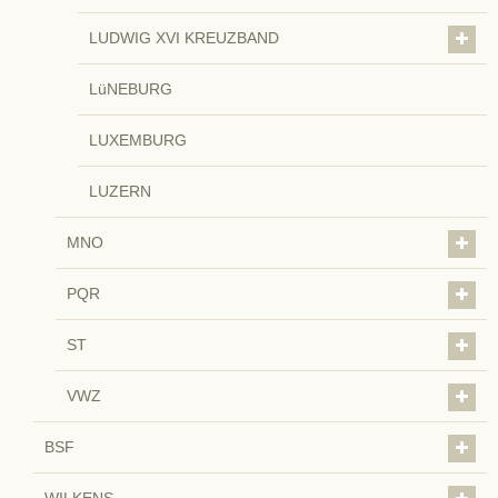
LUDWIG XVI KREUZBAND
LüNEBURG
LUXEMBURG
LUZERN
MNO
PQR
ST
VWZ
BSF
WILKENS