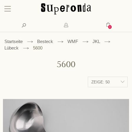
Konto
Suche
Mein Waren
Startseite
Besteck
WMF
JKL
Lübeck
5600
5600