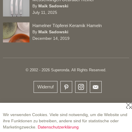
By
Maik Sadowski
July 11, 2025
Hamelner Töpferei Keramik Hameln
By
Maik Sadowski
December 14, 2019
© 2002 - 2026 Superonda. All Rights Reserved.
Widerruf
S
Wir verwenden Cookies. Viele sind notwendig, um die Website und
ihre Funktionen zu betreiben, andere sind für statistische oder
Marketingzwecke.
Datenschutzerklärung