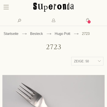
Konto
Suche
Mein Waren
Startseite
Besteck
Hugo Pott
2723
2723