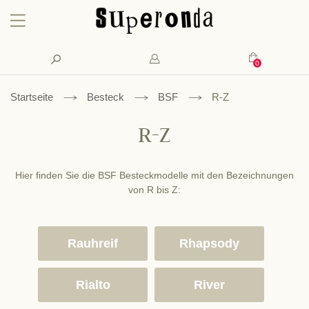
Konto
Suche
Mein Waren
Startseite
Besteck
BSF
R-Z
R-Z
Hier finden Sie die BSF Besteckmodelle mit den Bezeichnungen
von R bis Z:
Rauhreif
Rhapsody
Rialto
River