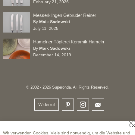
February 21, 2026
Messerklingen Gebrüder Reiner
By
Maik Sadowski
July 11, 2025
Hamelner Töpferei Keramik Hameln
By
Maik Sadowski
December 14, 2019
© 2002 - 2026 Superonda. All Rights Reserved.
Widerruf
S
Wir verwenden Cookies. Viele sind notwendig, um die Website und