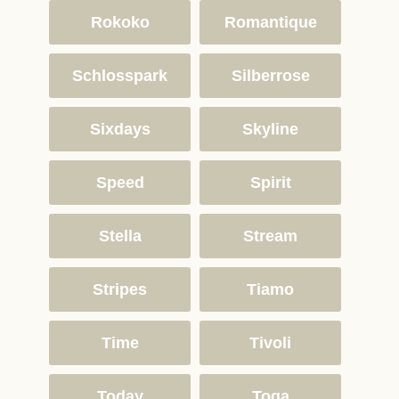
Rokoko
Romantique
Schlosspark
Silberrose
Sixdays
Skyline
Speed
Spirit
Stella
Stream
Stripes
Tiamo
Time
Tivoli
Today
Toga