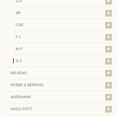
123
AB
CDE
F-L
M-P
R-Z
WILKENS
ROBBE & BERKING
AUERHAHN
HUGO POTT