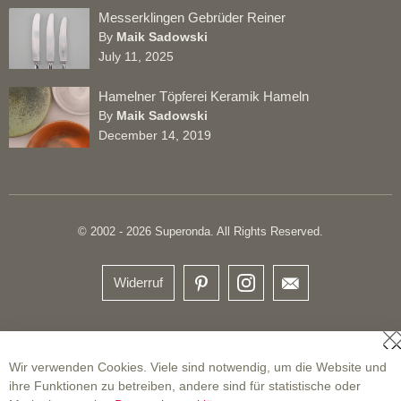
Messerklingen Gebrüder Reiner
By
Maik Sadowski
July 11, 2025
Hamelner Töpferei Keramik Hameln
By
Maik Sadowski
December 14, 2019
© 2002 - 2026 Superonda. All Rights Reserved.
Widerruf
S
Wir verwenden Cookies. Viele sind notwendig, um die Website und
ihre Funktionen zu betreiben, andere sind für statistische oder