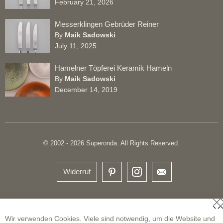
February 21, 2026
Messerklingen Gebrüder Reiner
By
Maik Sadowski
July 11, 2025
Hamelner Töpferei Keramik Hameln
By
Maik Sadowski
December 14, 2019
© 2002 - 2026 Superonda. All Rights Reserved.
Widerruf
S
Wir verwenden Cookies. Viele sind notwendig, um die Website und