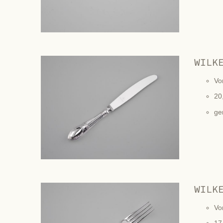
WILK
Vo
20
ge
WILK
Vo