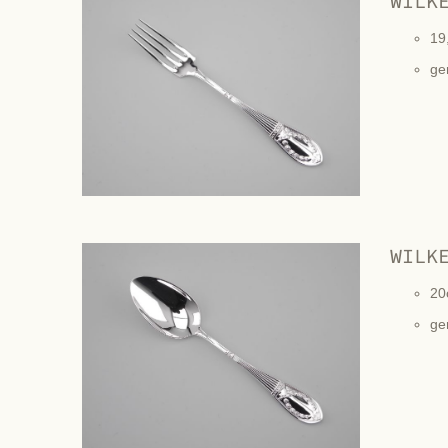
WILK
19
ge
WILK
20
ge