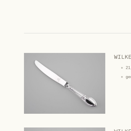
WILK
21
ge