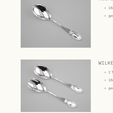
18
ge
WILK
2 T
18
ge