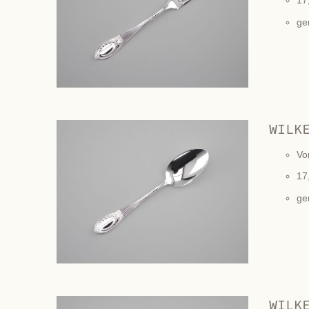
17
ge
WILK
Vo
17
ge
WILK