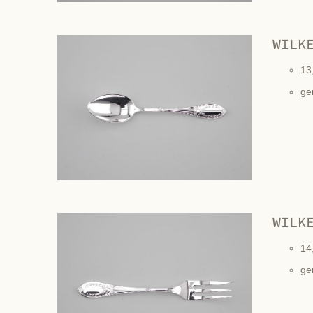
WILK
13
ge
WILK
14
ge