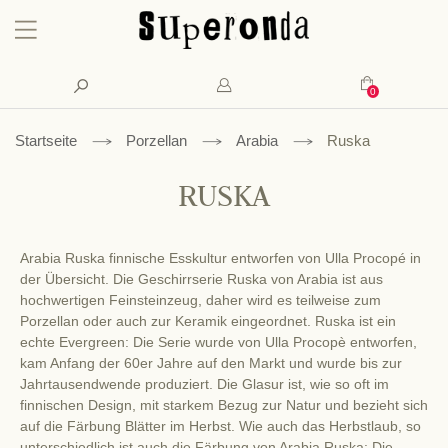
Konto
Suche
Mein Waren
Startseite
Porzellan
Arabia
Ruska
RUSKA
Arabia Ruska finnische Esskultur entworfen von Ulla Procopé in
der Übersicht. Die Geschirrserie Ruska von Arabia ist aus
hochwertigen Feinsteinzeug, daher wird es teilweise zum
Porzellan oder auch zur Keramik eingeordnet. Ruska ist ein
echte Evergreen: Die Serie wurde von Ulla Procopè entworfen,
kam Anfang der 60er Jahre auf den Markt und wurde bis zur
Jahrtausendwende produziert. Die Glasur ist, wie so oft im
finnischen Design, mit starkem Bezug zur Natur und bezieht sich
auf die Färbung Blätter im Herbst. Wie auch das Herbstlaub, so
unterschiedlich ist auch die Färbung von Arabia Ruska: Die