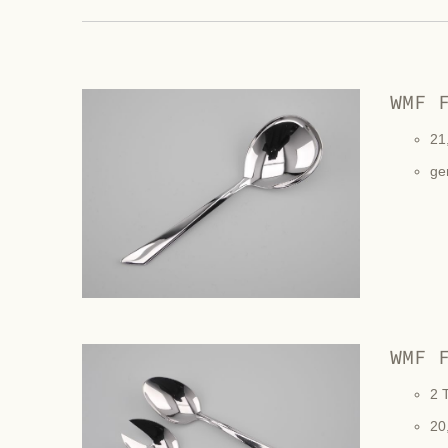
WMF 
21
ge
WMF 
2 T
20