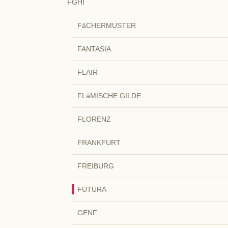
FGHI
FäCHERMUSTER
FANTASIA
FLAIR
FLäMISCHE GILDE
FLORENZ
FRANKFURT
FREIBURG
FUTURA
GENF