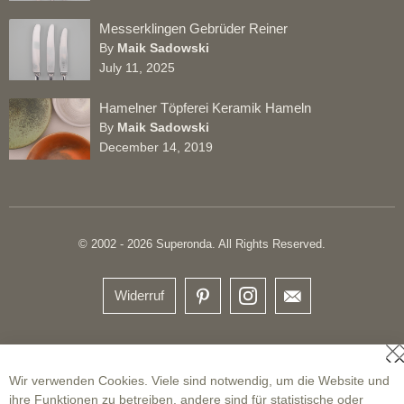
Messerklingen Gebrüder Reiner
By
Maik Sadowski
July 11, 2025
Hamelner Töpferei Keramik Hameln
By
Maik Sadowski
December 14, 2019
© 2002 - 2026 Superonda. All Rights Reserved.
Widerruf
S
Wir verwenden Cookies. Viele sind notwendig, um die Website und
ihre Funktionen zu betreiben, andere sind für statistische oder