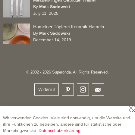
Messerklingen Gebrüder Reiner
By
Maik Sadowski
July 11, 2025
Hamelner Töpferei Keramik Hameln
By
Maik Sadowski
December 14, 2019
© 2002 - 2026 Superonda. All Rights Reserved.
Widerruf
S
Wir verwenden Cookies. Viele sind notwendig, um die Website und
ihre Funktionen zu betreiben, andere sind für statistische oder
Marketingzwecke.
Datenschutzerklärung