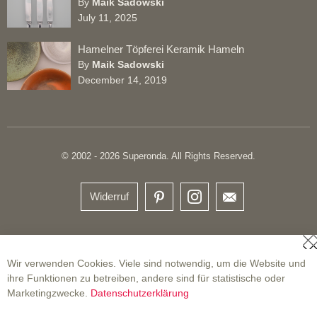
By
Maik Sadowski
July 11, 2025
Hamelner Töpferei Keramik Hameln
By
Maik Sadowski
December 14, 2019
© 2002 - 2026 Superonda. All Rights Reserved.
Widerruf
S
Wir verwenden Cookies. Viele sind notwendig, um die Website und
ihre Funktionen zu betreiben, andere sind für statistische oder
Marketingzwecke.
Datenschutzerklärung