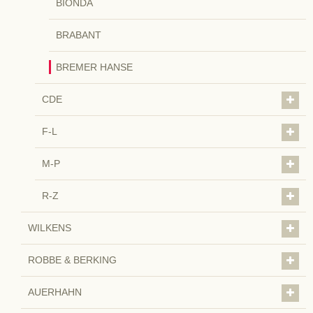
BIONDA
BRABANT
BREMER HANSE
CDE
F-L
M-P
R-Z
WILKENS
ROBBE & BERKING
AUERHAHN