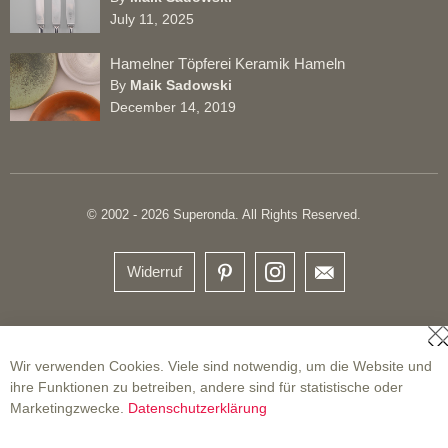
July 11, 2025
Hamelner Töpferei Keramik Hameln
By
Maik Sadowski
December 14, 2019
© 2002 - 2026 Superonda. All Rights Reserved.
Widerruf
S
Wir verwenden Cookies. Viele sind notwendig, um die Website und
ihre Funktionen zu betreiben, andere sind für statistische oder
Marketingzwecke.
Datenschutzerklärung