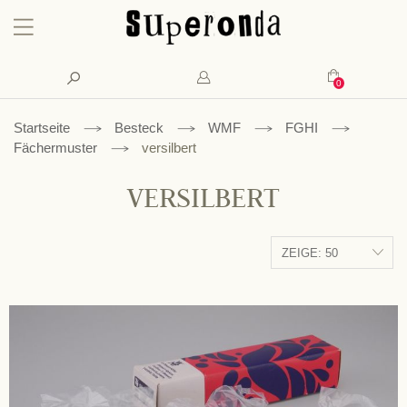
Konto
Suche
Mein Waren
Startseite
Besteck
WMF
FGHI
Fächermuster
versilbert
VERSILBERT