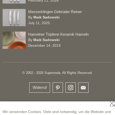
February 21, 2026
Messerklingen Gebrüder Reiner
By
Maik Sadowski
July 11, 2025
Hamelner Töpferei Keramik Hameln
By
Maik Sadowski
December 14, 2019
© 2002 - 2026 Superonda. All Rights Reserved.
Widerruf
S
Wir verwenden Cookies. Viele sind notwendig, um die Website und