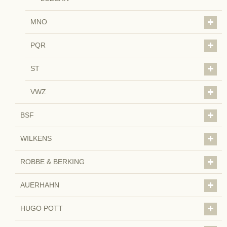
MNO
PQR
ST
VWZ
BSF
WILKENS
ROBBE & BERKING
AUERHAHN
HUGO POTT