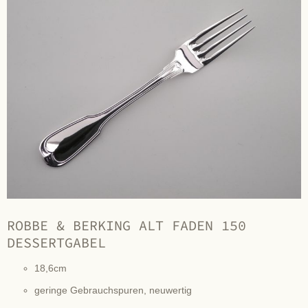
ROBBE & BERKING ALT FADEN 150
DESSERTGABEL
18,6cm
geringe Gebrauchspuren, neuwertig