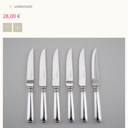
unbenutzt
28,00 €