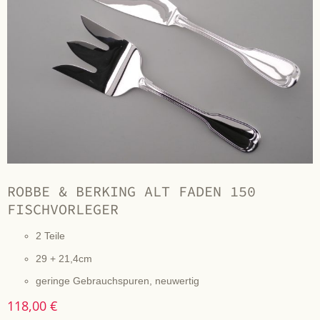
ROBBE & BERKING ALT FADEN 150
FISCHVORLEGER
2 Teile
29 + 21,4cm
geringe Gebrauchspuren, neuwertig
118,00 €