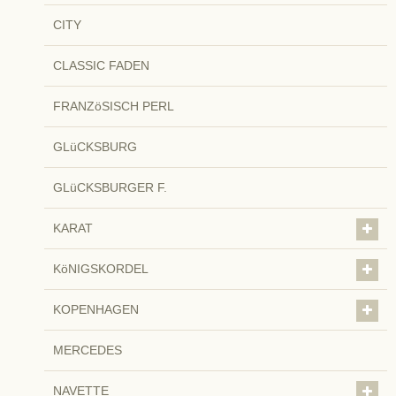
CITY
CLASSIC FADEN
FRANZöSISCH PERL
GLüCKSBURG
GLüCKSBURGER F.
KARAT
KöNIGSKORDEL
KOPENHAGEN
MERCEDES
NAVETTE