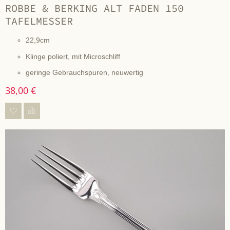
ROBBE & BERKING ALT FADEN 150
TAFELMESSER
22,9cm
Klinge poliert, mit Microschliff
geringe Gebrauchspuren, neuwertig
38,00 €