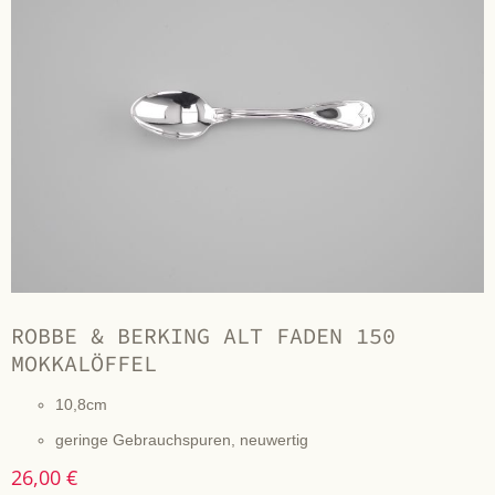
ROBBE & BERKING ALT FADEN 150
MOKKALÖFFEL
10,8cm
geringe Gebrauchspuren, neuwertig
26,00 €