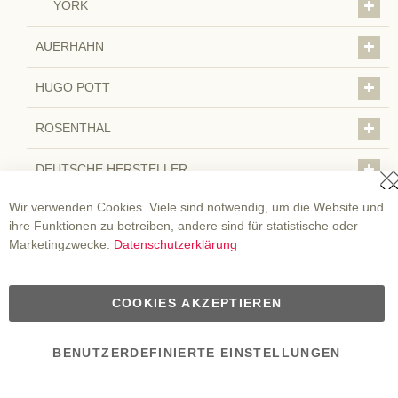
YORK
AUERHAHN
HUGO POTT
ROSENTHAL
DEUTSCHE HERSTELLER
S
Wir verwenden Cookies. Viele sind notwendig, um die Website und
INTERNATIONAL
ihre Funktionen zu betreiben, andere sind für statistische oder
Marketingzwecke.
Datenschutzerklärung
SILBER
AUFBEWAHRUNG
COOKIES AKZEPTIEREN
BENUTZERDEFINIERTE EINSTELLUNGEN