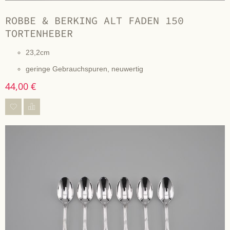
ROBBE & BERKING ALT FADEN 150
TORTENHEBER
23,2cm
geringe Gebrauchspuren, neuwertig
44,00 €