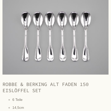
ROBBE & BERKING ALT FADEN 150
EISLÖFFEL SET
6 Teile
14,5cm