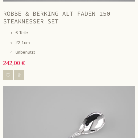
ROBBE & BERKING ALT FADEN 150
STEAKMESSER SET
6 Teile
22,1cm
unbenutzt
242,00 €