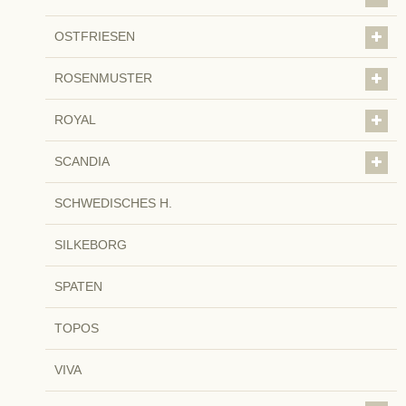
OSTFRIESEN
ROSENMUSTER
ROYAL
SCANDIA
SCHWEDISCHES H.
SILKEBORG
SPATEN
TOPOS
VIVA