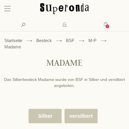
Konto
Suche
Mein Waren
Startseite
Besteck
BSF
M-P
Madame
MADAME
Das Silberbesteck Madame wurde von BSF in Silber und versilbert
angeboten.
Silber
versilbert