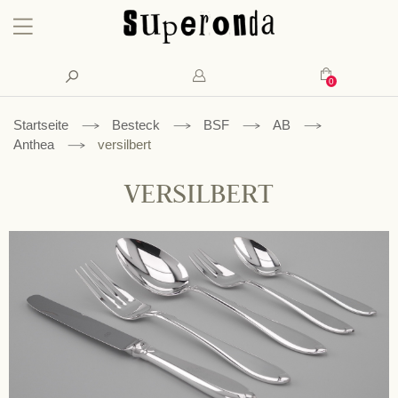
Konto
Suche
Mein Waren
Startseite
Besteck
BSF
AB
Anthea
versilbert
VERSILBERT