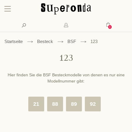
Konto
Suche
Mein Waren
Startseite
Besteck
BSF
123
123
Hier finden Sie die BSF Besteckmodelle von denen es nur eine
Modellnummer gibt:
21
88
89
92