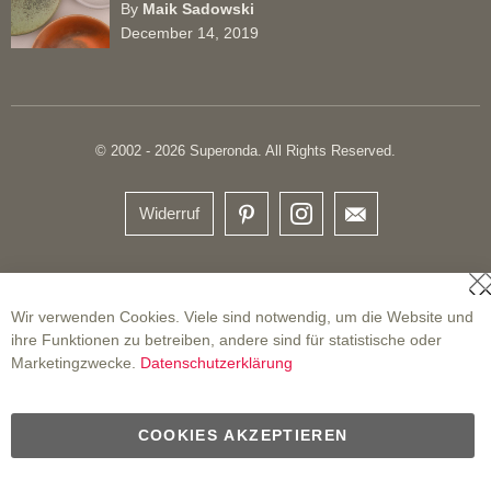
By
Maik Sadowski
December 14, 2019
© 2002 - 2026 Superonda. All Rights Reserved.
Widerruf
S
Wir verwenden Cookies. Viele sind notwendig, um die Website und
ihre Funktionen zu betreiben, andere sind für statistische oder
Marketingzwecke.
Datenschutzerklärung
COOKIES AKZEPTIEREN