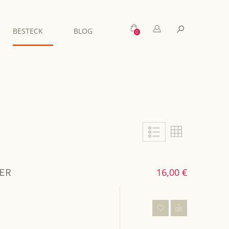
Mein Warenkorb
Suche
BESTECK
BLOG
Liste
Liste
ER
16,00 €