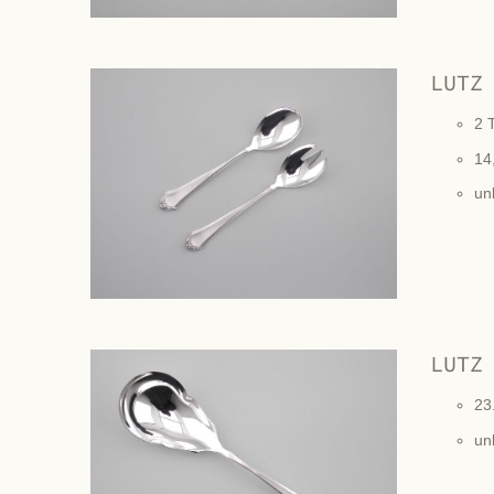
LUTZ
2 T
14
un
LUTZ
23
un