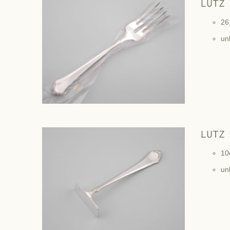
LUTZ
26
un
LUTZ
10
un