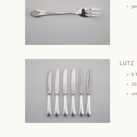
ge
LUTZ
6 T
20
un