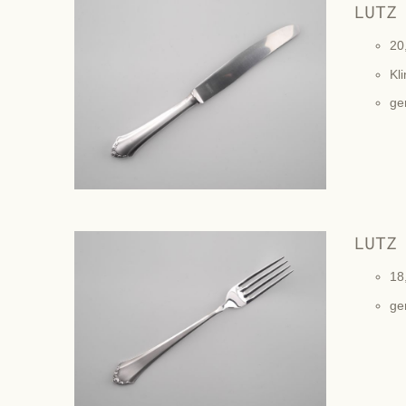
LUTZ
20
Kli
ge
LUTZ
18
ge