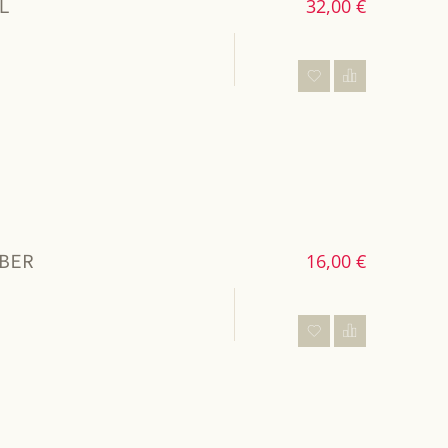
L
32,00 €
BER
16,00 €