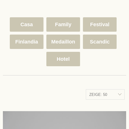
Casa
Family
Festival
Finlandia
Medaillon
Scandic
Hotel