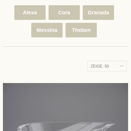
Alexa
Cora
Granada
Messina
Theben