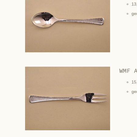
13
ge
WMF 
15
ge