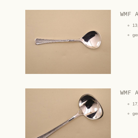
WMF 
13
ge
WMF 
17
ge