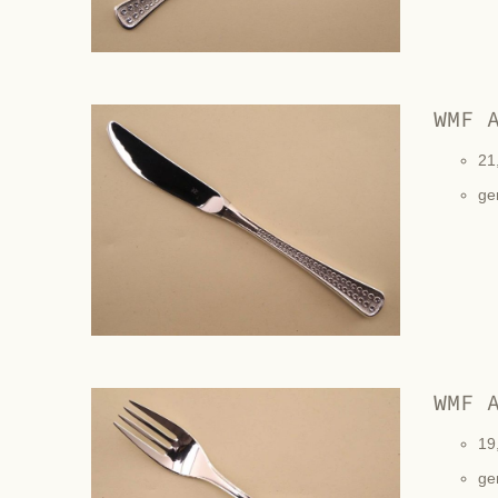
WMF 
21
ge
WMF 
19
ge