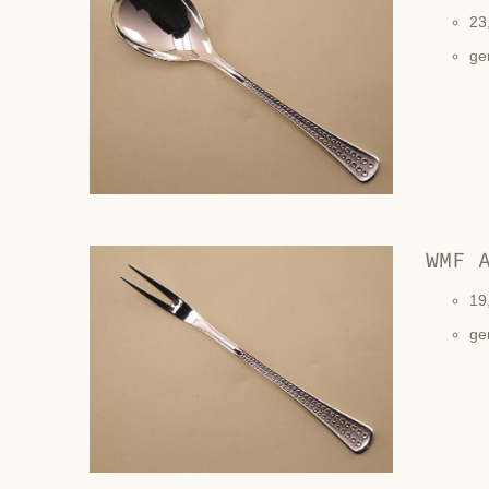
23
ge
WMF 
19
ge