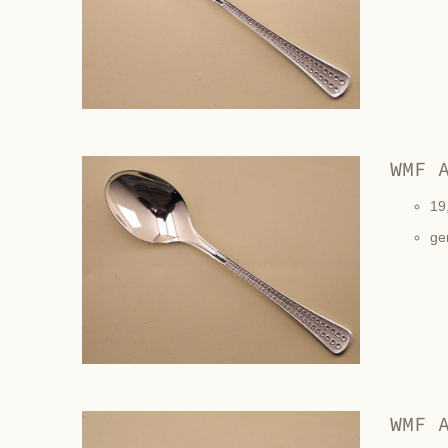
WMF 
19
ge
WMF 