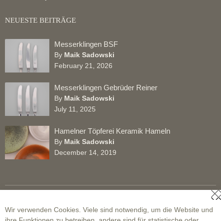
NEUESTE BEITRÄGE
Messerklingen BSF
By
Maik Sadowski
February 21, 2026
Messerklingen Gebrüder Reiner
By
Maik Sadowski
July 11, 2025
Hamelner Töpferei Keramik Hameln
By
Maik Sadowski
December 14, 2019
S
© 2002 - 2026 Superonda. All Rights Reserved.
Wir verwenden Cookies. Viele sind notwendig, um die Website und
ihre Funktionen zu betreiben, andere sind für statistische oder