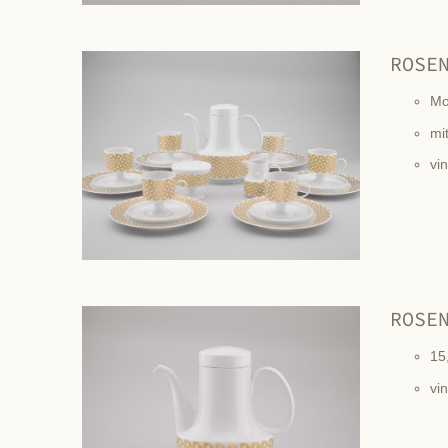
ROSE
Mo
mit
vi
ROSE
15
vi