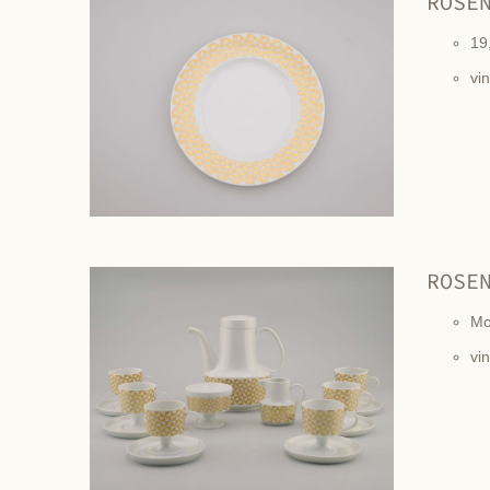
ROSE
19
vi
ROSE
Mo
vi