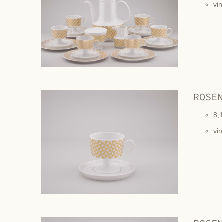
vi
ROSE
8,
vi