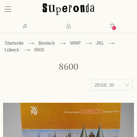
Konto
Suche
Mein Waren
Startseite
Besteck
WMF
JKL
Lübeck
8600
8600