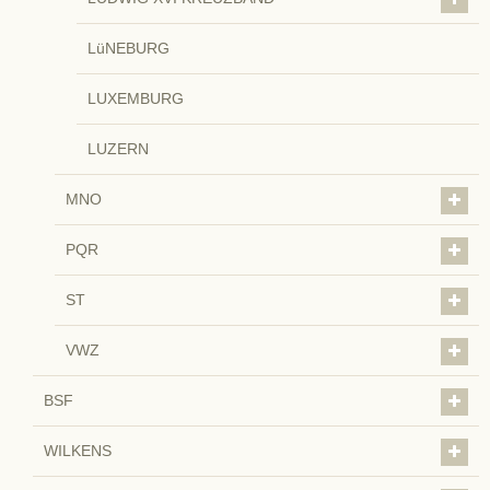
LüNEBURG
LUXEMBURG
LUZERN
MNO
PQR
ST
VWZ
BSF
WILKENS