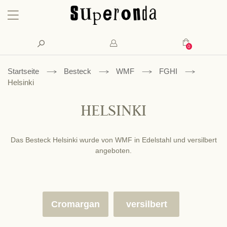
Konto
Suche
Mein Waren
Startseite
Besteck
WMF
FGHI
Helsinki
HELSINKI
Das Besteck Helsinki wurde von WMF in Edelstahl und versilbert
angeboten.
Cromargan
versilbert