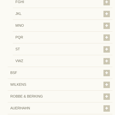
FGHI
JKL
MNO
PQR
ST
VWZ
BSF
WILKENS
ROBBE & BERKING
AUERHAHN