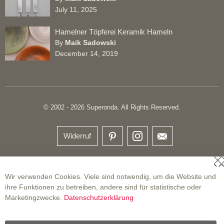
July 11, 2025
Hamelner Töpferei Keramik Hameln
By
Maik Sadowski
December 14, 2019
© 2002 - 2026 Superonda. All Rights Reserved.
Widerruf
S
Wir verwenden Cookies. Viele sind notwendig, um die Website und
ihre Funktionen zu betreiben, andere sind für statistische oder
Marketingzwecke.
Datenschutzerklärung