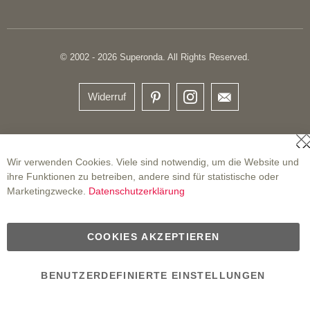
© 2002 - 2026 Superonda. All Rights Reserved.
Widerruf
S
Wir verwenden Cookies. Viele sind notwendig, um die Website und
ihre Funktionen zu betreiben, andere sind für statistische oder
Marketingzwecke.
Datenschutzerklärung
COOKIES AKZEPTIEREN
BENUTZERDEFINIERTE EINSTELLUNGEN